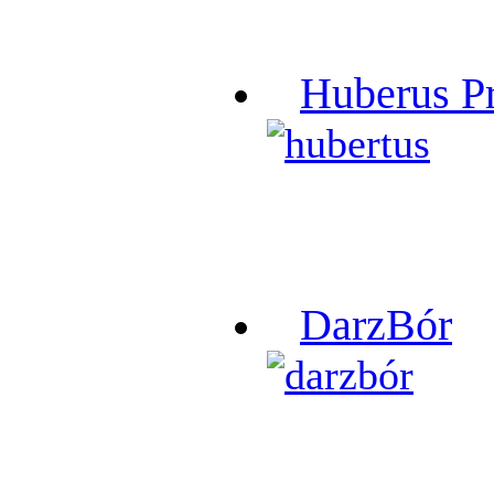
Huberus P
DarzBór