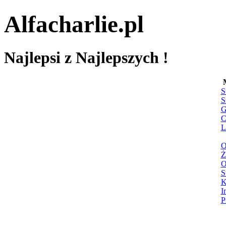
Alfacharlie.pl
Najlepsi z Najlepszych !
S
S
G
C
L
O
Ż
O
S
K
I
P