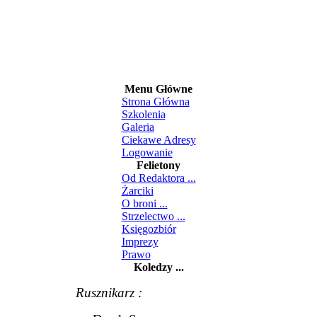
Menu Główne
Strona Główna
Szkolenia
Galeria
Ciekawe Adresy
Logowanie
Felietony
Od Redaktora ...
Żarciki
O broni ...
Strzelectwo ...
Księgozbiór
Imprezy
Prawo
Koledzy ...
Rusznikarz :