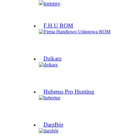
F.H.U ROM
Dzikarz
Huberus Pro Hunting
DarzBór