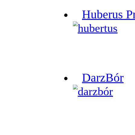
Huberus P
DarzBór