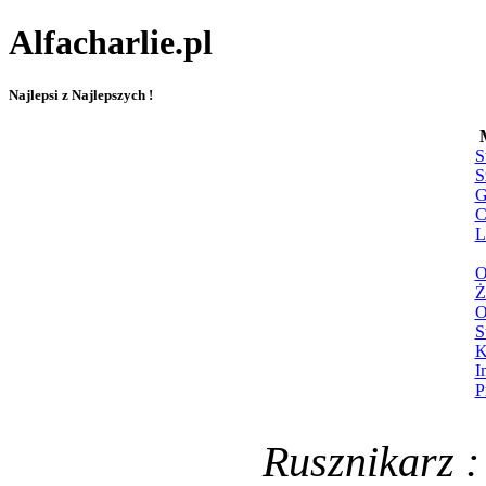
Alfacharlie.pl
Najlepsi z Najlepszych !
S
S
G
C
L
O
Ż
O
S
K
I
P
Rusznikarz :