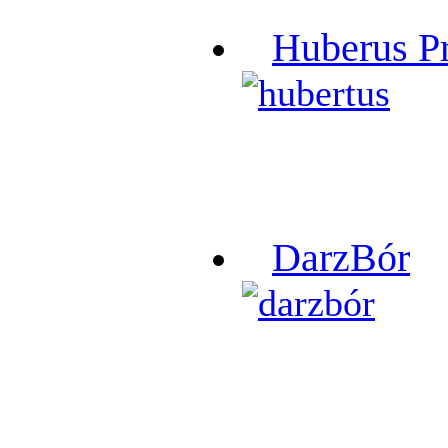
Huberus P
DarzBór