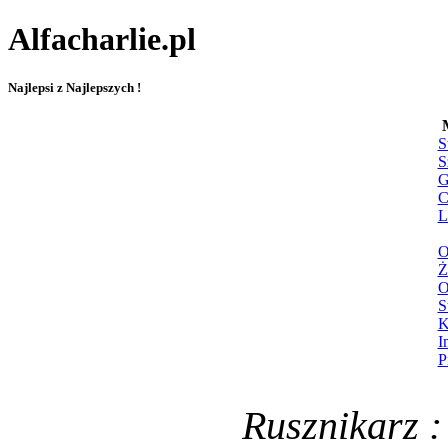
Alfacharlie.pl
Najlepsi z Najlepszych !
S
S
G
C
L
O
Ż
O
S
K
I
P
Rusznikarz :