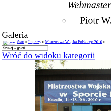
Webmaste
Piotr 
Galeria
Start
»
Imprezy
»
Mistrzostwa Wojska Polskiego 2010
»
Wróć do widoku kategorii