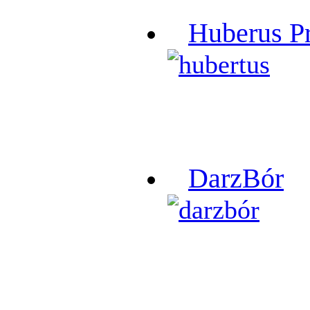
Huberus P
DarzBór