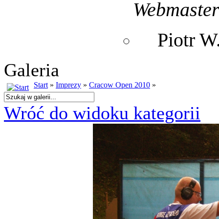
Webmaste
Piotr 
Galeria
Start
»
Imprezy
»
Cracow Open 2010
»
Wróć do widoku kategorii