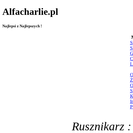
Alfacharlie.pl
Najlepsi z Najlepszych !
S
S
G
C
L
O
Ż
O
S
K
I
P
Rusznikarz :