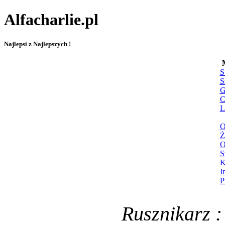
Alfacharlie.pl
Najlepsi z Najlepszych !
S
S
G
C
L
O
Ż
O
S
K
I
P
Rusznikarz :