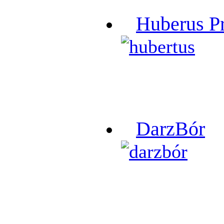
Huberus P
DarzBór