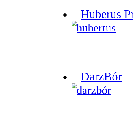
Huberus P
DarzBór