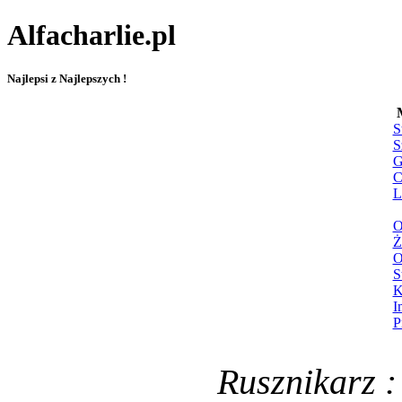
Alfacharlie.pl
Najlepsi z Najlepszych !
S
S
G
C
L
O
Ż
O
S
K
I
P
Rusznikarz :