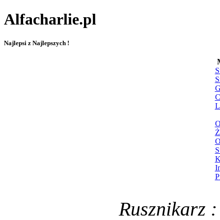
Alfacharlie.pl
Najlepsi z Najlepszych !
S
S
G
C
L
O
Ż
O
S
K
I
P
Rusznikarz :