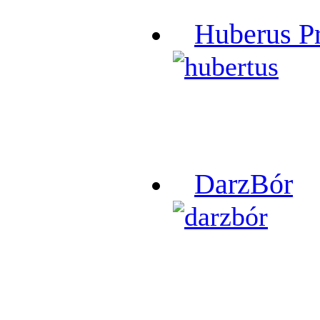
Huberus P
DarzBór