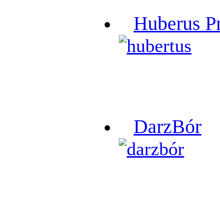
Huberus P
DarzBór