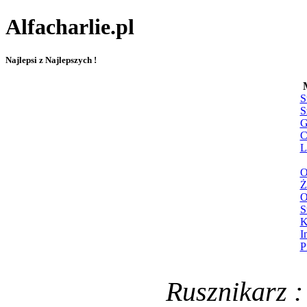
Alfacharlie.pl
Najlepsi z Najlepszych !
S
S
G
C
L
O
Ż
O
S
K
I
P
Rusznikarz :