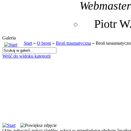
Webmaste
Piotr 
Galeria
Start
»
O broni
»
Broń traumatyczna
» Broń taraumatycz
Wróć do widoku kategorii
[Aby zobaczyć pokaz slajdów, włącz w przeglądarce obsługę JavaScri